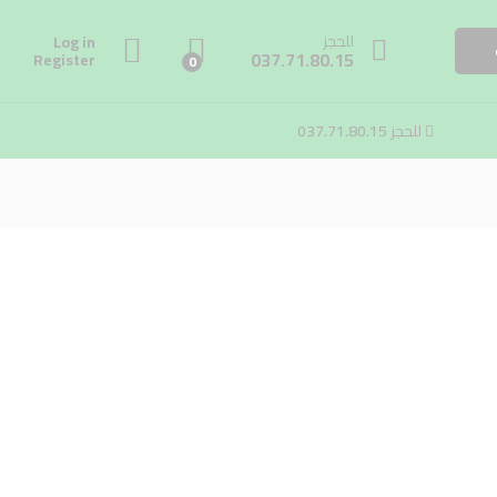
للحجز
Log in
037.71.80.15
Register
0
للحجز
037.71.80.15