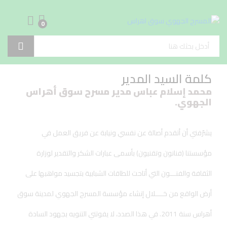
0
Log in
بحث
كلمة السيد المدير
محمد إسلام عباس مدير مسرح سوق أهراس
الجهوي.
يشرّفني أن أتقدم أصالة عن نفسي ونيابة عن فريق العمل في
مؤسستنا (فنانون وتقنيون) بأسمى عبارات الشكر والتقدير لوزارة
الثقافة والفنـــون التي أتاحت للطاقات الشبابية بتجسيد مواهبها على
أرض الواقع من خــــلال إنشاء مؤسسة المسرح الجهوي لمدينة سوق
أهراس سنة 2011. في هذا الصدد، لا يفوتني التنويه بجهود السادة