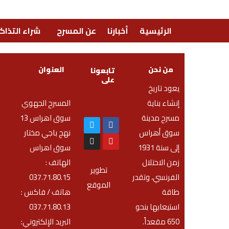
الرئيسية
أخبارنا
عن المسرح
شراء التذاكر
الرئيسية
»
مسرحية خيال
من نحن
العنوان
تابعونا
على
يعود تاريخ
إنشاء بناية
المسرح الجهوي
مسرح مدينة
سوق اهراس 13
سوق أهراس
نهج باجي مختار
إلى سنة 1931
سوق اهراس
زمن الاحتلال
الهاتف :
تطوير
الفرنسي، وتقدر
037.71.80.15
الموقع
طاقة
هاتف / فاكس :
استيعابها بنحو
037.71.80.13
650 مقعداً.
البريد الإلكتروني: