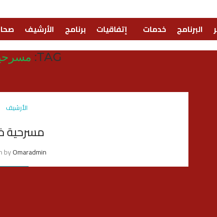
البرنامج
خدمات
إتفاقيات
برنامج
الأرشيف
صحا
TAG:
مسرحية
الأرشيف
مسرحية خي
en by
Omaradmin