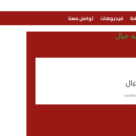
فة
فيديوهات
تواصل معنا
 خيال
ال
writt