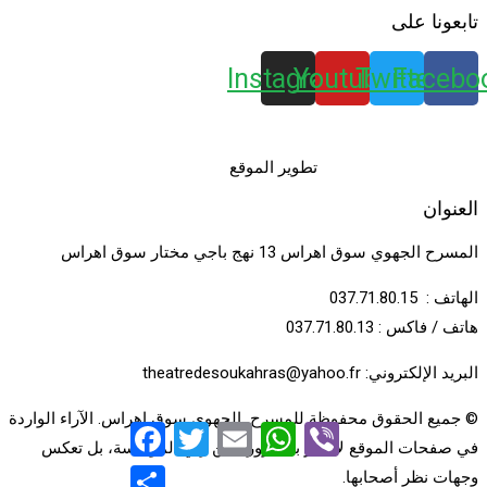
تابعونا على
Instagram
Youtube
Twitter
Facebo
تطوير الموقع
العنوان
المسرح الجهوي سوق اهراس 13 نهج باجي مختار سوق اهراس
الهاتف : 037.71.80.15
هاتف / فاكس : 037.71.80.13
البريد الإلكتروني: theatredesoukahras@yahoo.fr
© جميع الحقوق محفوظة للمسرح الجهوى سوق اهراس. الآراء الواردة
Facebook
Twitter
Email
WhatsApp
Viber
في صفحات الموقع لا تعبر بالضرورة عن رأي المؤسسة، بل تعكس
Share
وجهات نظر أصحابها.