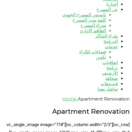
أخبارنا
عن المسرح
تأسيس المسرح الجهوي
كلمة مدير المسرح
مدراء المسرح
الطاقم الاداري
شراء التذاكر
البرنامج
خدمات
فضاءات للكراء
تكوين
إتفاقيات
برنامج
الأرشيف
صحافة
فيديوهات
تواصل معنا
Home
Apartment Renovation
Apartment Renovation
[vc_row][vc_column width=”2/3″][vc_single_image image=”718″