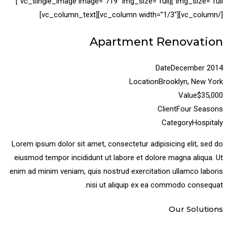
img_size=”full”][vc_single_image image=”719″ img_size=”full”]
[/vc_column][vc_column width=”1/3″][vc_column_text]
Apartment Renovation
Date
December 2014
Location
Brooklyn, New York
Value
$35,000
Client
Four Seasons
Category
Hospitaly
Lorem ipsum dolor sit amet, consectetur adipisicing elit, sed do
eiusmod tempor incididunt ut labore et dolore magna aliqua. Ut
enim ad minim veniam, quis nostrud exercitation ullamco laboris
nisi ut aliquip ex ea commodo consequat.
Our Solutions