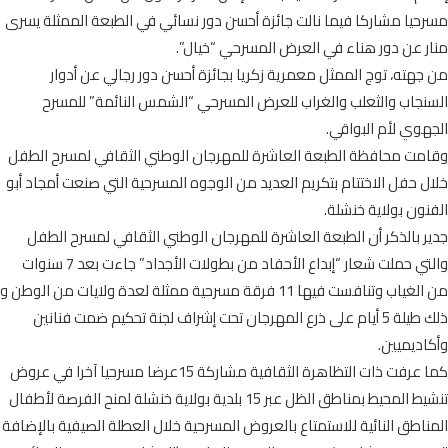
مسرحيا مشاركا فيما نالت جائزة أحسن دور نسائي في الطبعة الممثلة يسرى
منار عن دور هناء في العرض المسرحي “خيال”.
من جهته، توج الممثل معمرية زكريا بجائزة أحسن دور رجالي عن أدوار
السنجاب والثعلب والغراب للعرض المسرحي “الشمس النائمة” للمسرح
الجهوي لأم البواقي.
وقامت محافظة الطبعة العاشرة للمهرجان الوطني الثقافي لمسرح الطفل
خلال حفل الاختتام بتكريم العديد من الوجوه المسرحية التي صنعت أمجاد أبو
الفنون بولاية خنشلة.
جدير بالذكر أن الطبعة العاشرة للمهرجان الوطني الثقافي لمسرح الطفل
والتي حملت شعار “إبداع الأحفاد من بطولات الأجداد” جاءت بعد 7 سنوات
من الغياب وتنافست فيها 11 فرقة مسرحية ممثلة لعدة ولايات من الوطن و
ذلك طيلة 5 أيام على ذرع المهرجان تحت إشراف لجنة تحكيم ضمت فنانين
وأكاديميين.
كما عرفت ذات التظاهرة الثقافية مشاركة 15عرضا مسرحيا آخرا في عروض
تنشيط المحيط بمناطق الظل عبر 15 بلدية بولاية خنشلة لمنح الفرصة لأطفال
المناطق النائية للاستمتاع بالعروض المسرحية خلال العطلة الصيفية بالإضافة