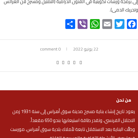
إلى برمجة ورشات تكوينية في الفنون الدرامية (التمثيل ومسرح فن العرائس
وتحريك الدمى).
Share
WhatsApp
Viber
Email
Twitter
Facebook
22 يونيو 2022
0 comment
من نحن
يعود تاريخ إنشاء بناية مسرح مدينة سوق أهراس إلى سنة 1931 زمن
الاحتلال الفرنسي، وتقدر طاقة استيعابها بنحو 650 مقعداً.
وظلّت البناية بعد الاستقلال تابعة لأملاك بلدية سوق أهراس، مورست