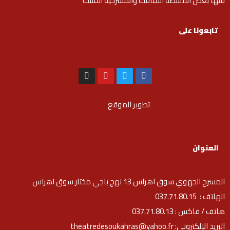
فيها بعض الأنشطة الثقافية والمسرحية القليلة
تابعونا على
تطوير الموقع
العنوان
المسرح الجهوي سوق اهراس 13 نهج باجي مختار سوق اهراس
الهاتف : 037.71.80.15
هاتف / فاكس : 037.71.80.13
البريد الإلكتروني: theatredesoukahras@yahoo.fr