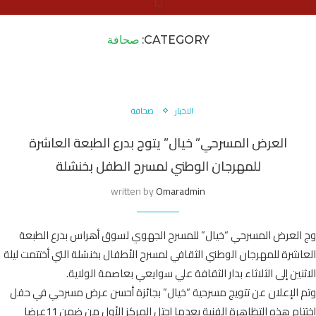
الرئيسية
»
صحافة
CATEGORY:
صحافة
الاخبار
صحافة
العرض المسرحي” خيال” يتوج بدرع الطبعة العاشرة
للمهرجان الوطني لمسرح الطفل بخنشلة
written by
Omaradmin
وج العرض المسرحي “خيال” للمسرح الجهوي لسوق أهراس بدرع الطبعة
العاشرة للمهرجان الوطني الثقافي لمسرح الأطفال بخنشلة التي أختتمت ليلة
الاثنين إلى الثلاثاء بدار الثقافة علي سوايعي بعاصمة الولاية.
وتم الإعلان عن تتويج مسرحية “خيال” بجائزة أحسن عرض مسرحي في حفل
إختتام هذه التظاهرة الفنية بعدما إحتل المركز الأول من ضمن 11عرضا