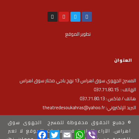
تطوير الموقع
العنوان
المسرح الجهوي سوق اهراس 13 نهج باجي مختار سوق اهراس
الهاتف : 037.71.80.15
هاتف / فاكس : 037.71.80.13
البريد الإلكتروني: theatredesoukahras@yahoo.fr
© جميع الحقوق محفوظة للمسرح الجهوى سوق
اهراس. الآراء الواردة في صفحات الموقع لا تعبر
Facebook
Twitter
Email
WhatsApp
Viber